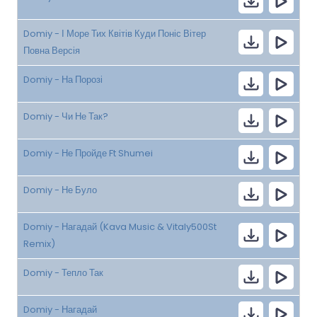
Domiy - І Море Тих Квітів Куди Поніс Вітер
Повна Версія
Domiy - На Порозі
Domiy - Чи Не Так?
Domiy - Не Пройде Ft Shumei
Domiy - Не Було
Domiy - Нагадай (Kava Music & Vitaly500St
Remix)
Domiy - Тепло Так
Domiy - Нагадай