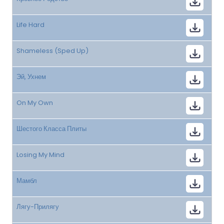
Life Hard
Shameless (Sped Up)
Эй, Ухнем
On My Own
Шестого Класса Плиты
Losing My Mind
Мамбл
Лягу-Прилягу