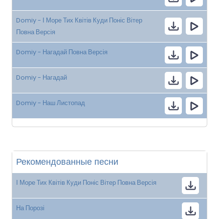
Domiy - І Море Тих Квітів Куди Поніс Вітер
Повна Версія
Domiy - Нагадай Повна Версія
Domiy - Нагадай
Domiy - Наш Листопад
Рекомендованные песни
І Море Тих Квітів Куди Поніс Вітер Повна Версія
На Порозі