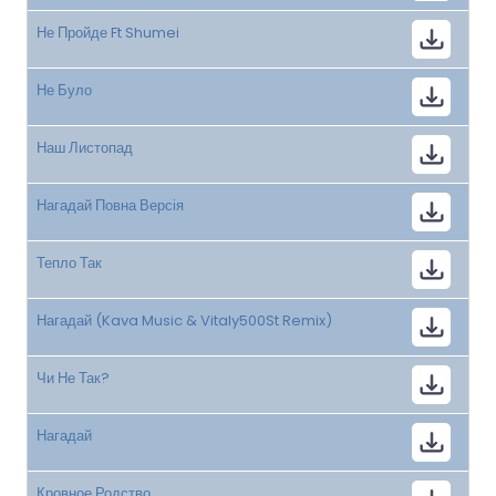
Не Пройде Ft Shumei
Не Було
Наш Листопад
Нагадай Повна Версія
Тепло Так
Нагадай (Kava Music & Vitaly500St Remix)
Чи Не Так?
Нагадай
Кровное Родство